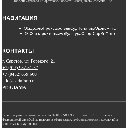
Новости Саратова и Саратовской области. Люди, места, события. 18+
НАВИГАЦИЯ
Общество
Происшествия
Суд
Политика
Экономика
ЖКХ и строительство
Культура
Спорт
СарИнФото
КОНТАКТЫ
г. Саратов, ул. Горького, 21
+7 (917) 982-81-37
+7 (8452) 659-600
info@sarinform.ru
РЕКЛАМА
Регистрационный номер серия Эл № ФС77-80393 от 01 марта 2021 г. выдано
Федеральной службой по надзору в сфере связи, информационных технологий и
массовых коммуникаций.