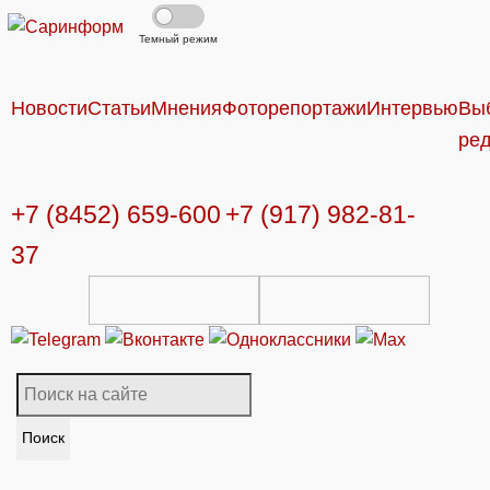
Темный режим
Новости
Статьи
Мнения
Фоторепортажи
Интервью
Вы
ре
+7 (8452) 659-600
+7 (917) 982-81-
37
Поиск