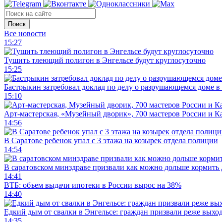
Поиск
Все новости
15:27
Тушить тлеющий полигон в Энгельсе будут круглосуточно
15:25
Бастрыкин затребовал доклад по делу о разрушающемся доме в
15:10
Арт-мастерская, «Музейный дворик», 700 мастеров России и Ка
14:56
В Саратове ребенок упал с 3 этажа на козырек отдела полиции
14:54
В саратовском минздраве призвали как можно дольше кормить
14:41
ВТБ: объем выдачи ипотеки в России вырос на 38%
14:40
Едкий дым от свалки в Энгельсе: граждан призвали реже выхо
14:35