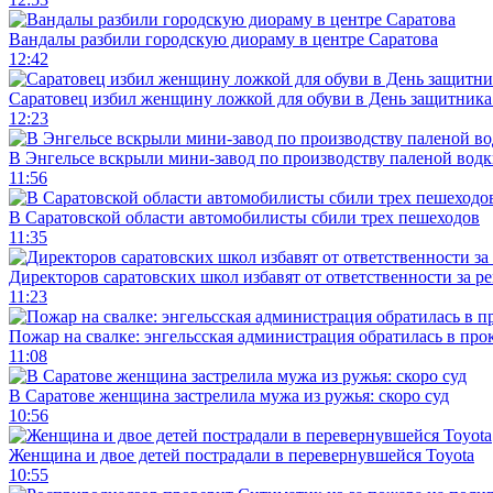
Вандалы разбили городскую диораму в центре Саратова
12:42
Саратовец избил женщину ложкой для обуви в День защитника
12:23
В Энгельсе вскрыли мини-завод по производству паленой водк
11:56
В Саратовской области автомобилисты сбили трех пешеходов
11:35
Директоров саратовских школ избавят от ответственности за р
11:23
Пожар на свалке: энгельсская администрация обратилась в про
11:08
В Саратове женщина застрелила мужа из ружья: скоро суд
10:56
Женщина и двое детей пострадали в перевернувшейся Toyota
10:55