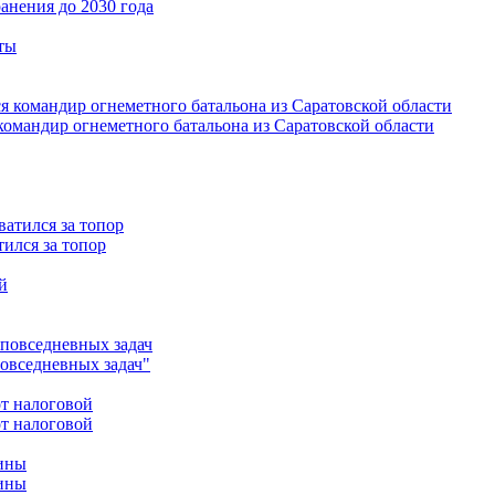
анения до 2030 года
омандир огнеметного батальона из Саратовской области
ился за топор
повседневных задач"
от налоговой
чины