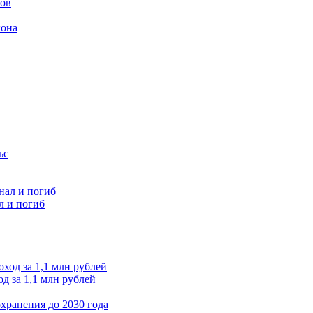
ков
гона
л и погиб
д за 1,1 млн рублей