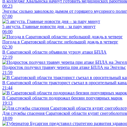
В колледже Хвалынска начнут готовить медицинских работни
08:23
Энгельс сильно заволокло дымом от горящего мусорного поли
07:00
5 августа. Главные новости дня – за пару минут
06:00
Погода в Саратовской области: небольшой дождь в четверг
02:30
В Саратовской области объявили угрозу атаки БПЛА
22:19
Подросток получил травму черепа при атаке БПЛА на Энгельс
21:59
В Саратовской области тракторист съехал в оросительный кана
21:44
В Саратовской области подорожал бензин популярных марок
19:13
Для службы спасения Саратовской области купят снегоболотохо
18:09