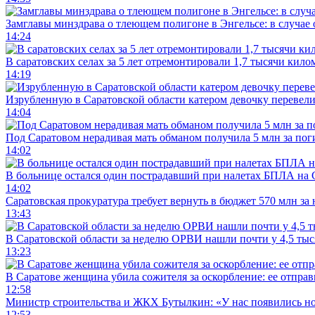
Замглавы минздрава о тлеющем полигоне в Энгельсе: в случае
14:24
В саратовских селах за 5 лет отремонтировали 1,7 тысячи кило
14:19
Изрубленную в Саратовской области катером девочку перевели
14:04
Под Саратовом нерадивая мать обманом получила 5 млн за по
14:02
В больнице остался один пострадавший при налетах БПЛА на 
14:02
Саратовская прокуратура требует вернуть в бюджет 570 млн за
13:43
В Саратовской области за неделю ОРВИ нашли почти у 4,5 ты
13:23
В Саратове женщина убила сожителя за оскорбление: ее отправ
12:58
Министр строительства и ЖКХ Бутылкин: «У нас появились но
12:53