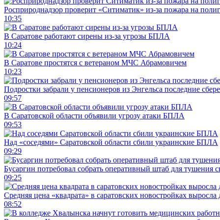
Росприроднадзор проверит «Ситиматик» из-за пожара на поли
10:35
В Саратове работают сирены из-за угрозы БПЛА
10:24
В Саратове простятся с ветераном МЧС Абрамовичем
10:23
Подростки забрали у пенсионеров из Энгельса последние сбер
09:57
В Саратовской области объявили угрозу атаки БПЛА
09:53
Над «соседями» Саратовской области сбили украинские БПЛА
09:29
Бусаргин потребовал собрать оперативный штаб для тушения с
09:25
Средняя цена «квадрата» в саратовских новостройках выросла 
08:52