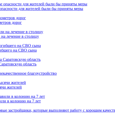
 опасности для жителей были бы приняты меры
метров дорог
 на лечение в столицу
гибшего на СВО сына
Саратовскую область
 некачественное благоустройство
сячи жителей
или в колонию на 7 лет
вые застройщики, которые выполняют работу с хорошим качест