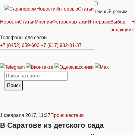
Новости
Интервью
Статьи
Темный режим
Новости
Статьи
Мнения
Фоторепортажи
Интервью
Выбор
Н
редакции
к
Телефоны для связи
+7 (8452) 659-600
+7 (917) 982-81-37
Поиск
1 февраля 2017, 11:27
Происшествия
В Саратове из детского сада