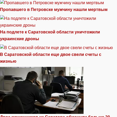
Пропавшего в Петровске мужчину нашли мертвым
На подлете к Саратовской области уничтожили
украинские дроны
В Саратовской области еще двое свели счеты с
жизнью