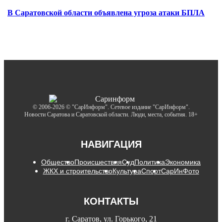
В Саратовской области объявлена угроза атаки БПЛА
© 2006-2026 © "СарИнформ". Сетевое издание "СарИнформ".
Новости Саратова и Саратовской области. Люди, места, события. 18+
НАВИГАЦИЯ
Общество
Происшествия
Суд
Политика
Экономика
ЖКХ и строительство
Культура
Спорт
СарИнФото
КОНТАКТЫ
г. Саратов, ул. Горького, 21