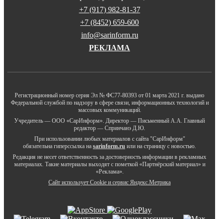
+7 (917) 982-81-37
+7 (8452) 659-600
info@sarinform.ru
РЕКЛАМА
Регистрационный номер серия Эл № ФС77-80393 от 01 марта 2021 г. выдано
Федеральной службой по надзору в сфере связи, информационных технологий и
массовых коммуникаций.
Учредитель — ООО «СарИнформ». Директор — Письменный А.А. Главный
редактор — Спринчанэ Д.Ю.
При использовании любых материалов с сайта "СарИнформ"
обязательна гиперссылка на
sarinform.ru
или на страницу с новостью.
Редакция не несет ответственность за достоверность информации в рекламных
материалах. Такие материалы выходят с пометкой «Партнёрский материал» и
«Реклама».
Сайт использует Cookie и сервиc Яндекс.Метрика