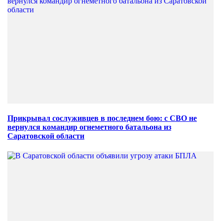
Прикрывал сослуживцев в последнем бою: с СВО не
вернулся командир огнеметного батальона из
Саратовской области