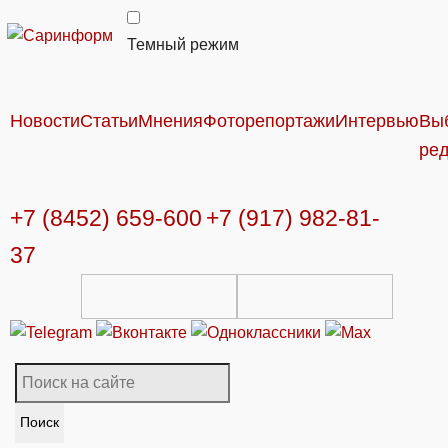
Темный режим
Новости
Статьи
Мнения
Фоторепортажи
Интервью
Вы
ре
+7 (8452) 659-600
+7 (917) 982-81-
37
Поиск