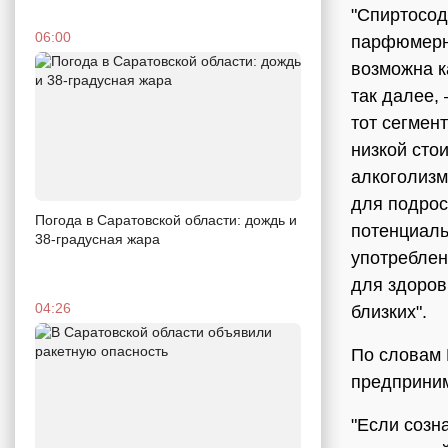
"Спиртосод
06:00
парфюмерно
возможна ка
так далее,
тот сегмен
низкой сто
алкоголизм
для подрос
Погода в Саратовской области: дождь и
потенциаль
38-градусная жара
употреблен
для здоров
04:26
близких".
По словам 
предприни
"Если созн