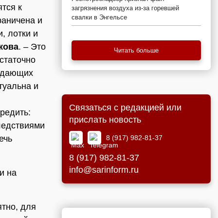
тся к
загрязнения воздуха из-за горевшей
свалки в Энгельсе
раничена и
и, лотки и
кова
. – Это
Читать больше
остаточно
радающих
туальна и
Связаться с редакцией или
редить:
прислать новость
ледствиями
8 (917) 982-81-37
ечь
8 (917) 982-81-37
info@sarinform.ru
и на
ятно, для