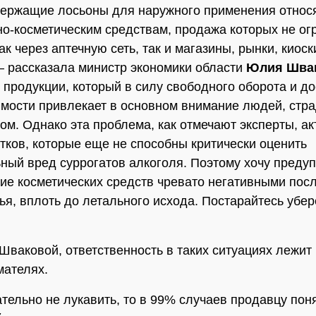
ержащие лосьоны для наружного применения относя
-косметическим средствам, продажа которых не ог
к через аптечную сеть, так и магазины, рынки, киоск
 – рассказала министр экономики области
Юлия Шва
т продукции, который в силу свободного оборота и д
имости привлекает в основном внимание людей, ст
ом. Однако эта проблема, как отмечают эксперты, ак
тков, которые еще не способны критически оценить
ный вред суррогатов алкоголя. Поэтому хочу предуп
ие косметических средств чревато негативными пос
ья, вплоть до летального исхода. Постарайтесь убер
Шваковой, ответственность в таких ситуациях лежит 
мателях.
ательно не лукавить, то в 99% случаев продавцу пон