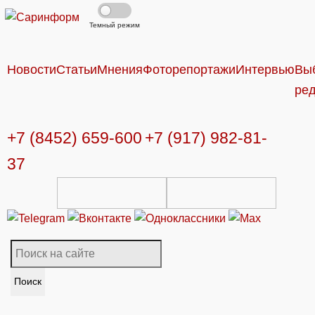
Темный режим
Новости
Статьи
Мнения
Фоторепортажи
Интервью
Вы
ре
+7 (8452) 659-600
+7 (917) 982-81-
37
Поиск