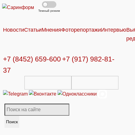
Темный режим
Новости
Статьи
Мнения
Фоторепортажи
Интервью
Вы
ре
+7 (8452) 659-600
+7 (917) 982-81-
37
Поиск