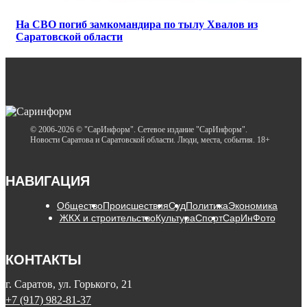
На СВО погиб замкомандира по тылу Хвалов из
Саратовской области
© 2006-2026 © "СарИнформ". Сетевое издание "СарИнформ".
Новости Саратова и Саратовской области. Люди, места, события. 18+
НАВИГАЦИЯ
Общество
Происшествия
Суд
Политика
Экономика
ЖКХ и строительство
Культура
Спорт
СарИнФото
КОНТАКТЫ
г. Саратов, ул. Горького, 21
+7 (917) 982-81-37