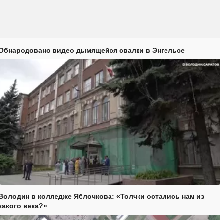
Обнародовано видео дымящейся свалки в Энгельсе
Володин в колледже Яблочкова: «Толчки остались нам из
какого века?»