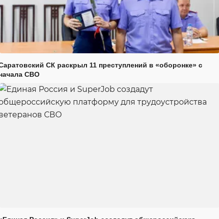
Саратовский СК раскрыл 11 преступлений в «оборонке» с
начала СВО