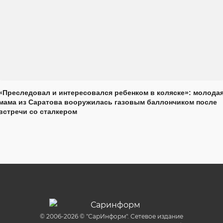
«Преследовал и интересовался ребенком в коляске»: молода
мама из Саратова вооружилась газовым баллончиком после
встречи со сталкером
© 2006-2026 © "СарИнформ". Сетевое издание