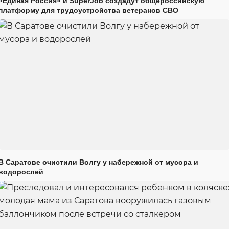
«Единая Россия» и SuperJob создадут общероссийскую
платформу для трудоустройства ветеранов СВО
В Саратове очистили Волгу у набережной от мусора и
водорослей