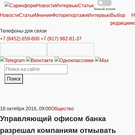
Новости
Интервью
Статьи
Темный режим
Новости
Статьи
Мнения
Фоторепортажи
Интервью
Выбор
Н
редакции
к
Телефоны для связи
+7 (8452) 659-600
+7 (917) 982-81-37
Поиск
18 октября 2016, 09:00
Общество
Управляющий офисом банка
разрешал компаниям отмывать