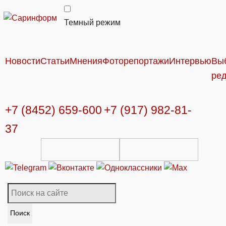
Темный режим
Новости
Статьи
Мнения
Фоторепортажи
Интервью
Вы
ре
+7 (8452) 659-600
+7 (917) 982-81-
37
Поиск