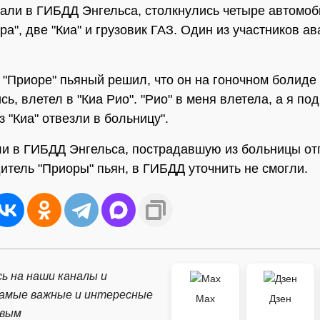
зали в ГИБДД Энгельса, столкнулись четыре автомоб
а", две "Киа" и грузовик ГАЗ. Один из участников а
 "Приоре" пьяный решил, что он на гоночном болиде 
ь, влетел в "Киа Рио". "Рио" в меня влетела, а я под 
 "Киа" отвезли в больницу".
ли в ГИБДД Энгельса, пострадавшую из больницы от
итель "Приоры" пьян, в ГИБДД уточнить не смогли.
ь на наши каналы и
самые важные и интересные
Max
Дзен
рвым