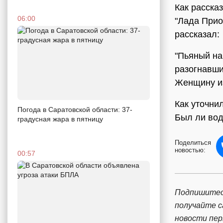
Как расска
06:00
"Лада Приор
рассказал:
"Пьяный на
разогнавшис
Женщину из
Как уточни
Погода в Саратовской области: 37-
Был ли вод
градусная жара в пятницу
Поделиться
новостью:
00:57
Подпишитес
получайте 
новости пе