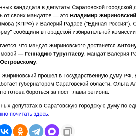
нных кандидата в депутаты Саратовской городской 
ь от своих мандатов — это
Владимир Жириновски
мова (КПРФ) и Валерий Радаев ("Единая Россия"). 
му" сообщили в городской избирательной комиссии
ается, что мандат Жириновского достанется
Антон
имовой —
Геннадию Турунтаеву
, мандат Валерия 
 Островскому
.
 Жириновский прошел в Государственную думу РФ, 
ботает губернатором Саратовской области, Ольга А
что готова бороться за пост главы региона.
ных депутатах в Саратовскую городскую думу по е
жно почитать здесь
.