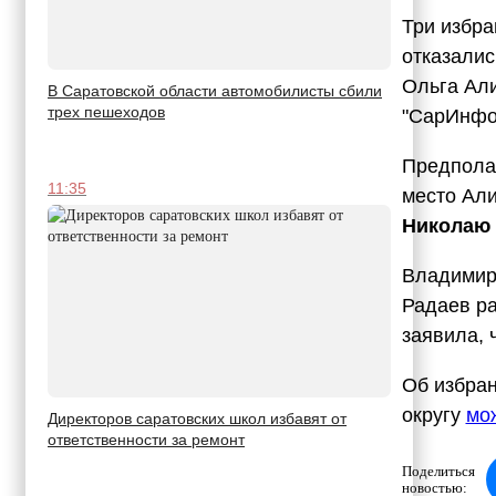
Три избра
отказалис
Ольга Али
В Саратовской области автомобилисты сбили
трех пешеходов
"СарИнфор
Предполаг
11:35
место Ал
Николаю
Владимир
Радаев ра
заявила, 
Об избран
округу
мо
Директоров саратовских школ избавят от
ответственности за ремонт
Поделиться
новостью: