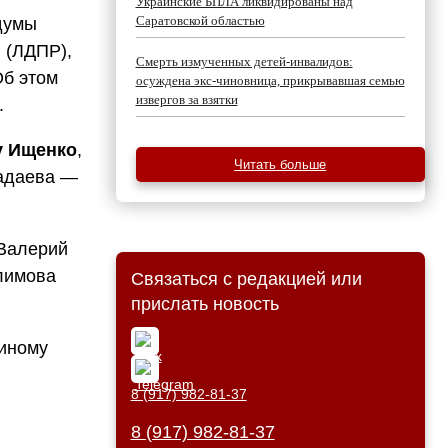
Украинские БПЛА ликвидированы над
Саратовской областью
думы
й
(ЛДПР),
Смерть измученных детей-инвалидов:
Об этом
осуждена экс-чиновница, прикрывавшая семью
извергов за взятки
.
у Ищенко
,
Читать больше
Радаева —
Валерий
лимова
Связаться с редакцией или
прислать новость
диному
8 (917) 982-81-37
8 (917) 982-81-37