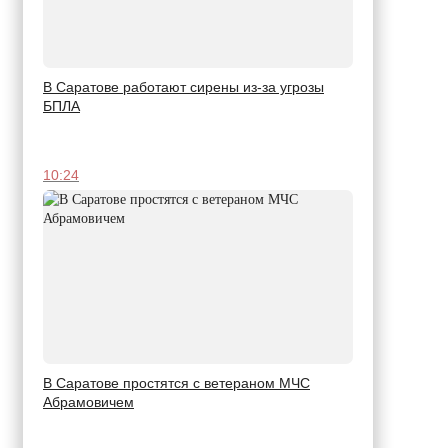
В Саратове работают сирены из-за угрозы
БПЛА
10:24
В Саратове простятся с ветераном МЧС
Абрамовичем