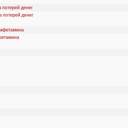
а потерей денег
фетамина