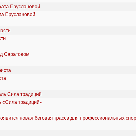
та Еруслановой
сти
од Саратовом
ста
ль «Сила традиций»
оявится новая беговая трасса для профессиональных спо