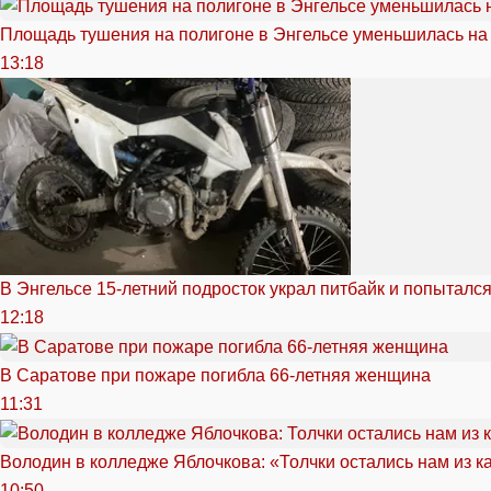
Площадь тушения на полигоне в Энгельсе уменьшилась на
13:18
В Энгельсе 15-летний подросток украл питбайк и попытался
12:18
В Саратове при пожаре погибла 66-летняя женщина
11:31
Володин в колледже Яблочкова: «Толчки остались нам из к
10:50