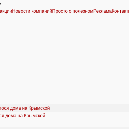
м
акции
Новости компаний
Просто о полезном
Реклама
Контак
ся дома на Крымской