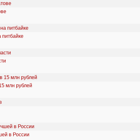
ове
а питбайке
сти
15 млн рублей
шей в России