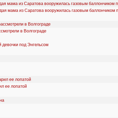
дая мама из Саратова вооружилась газовым баллончиком п
ссмотрели в Волгограде
й девочки под Энгельсом
ил ее лопатой