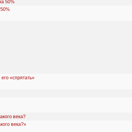
 50%
 его «спрятать»
акого века?»