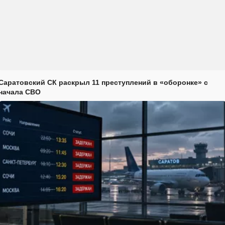
Саратовский СК раскрыл 11 преступлений в «оборонке» с
начала СВО