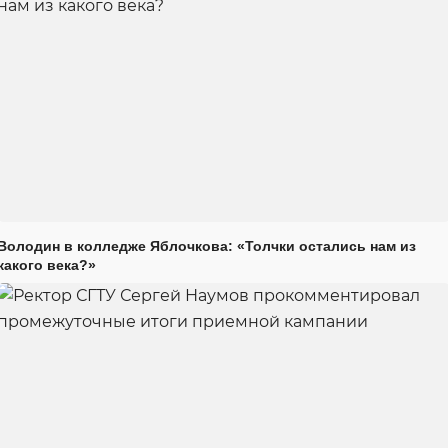
Володин в колледже Яблочкова: «Толчки остались нам из
какого века?»