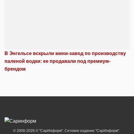
В Энгельсе вскрыли мини-завод по производству
паленой водки: ее продавали под премиум-
брендом
© 2006-2026 © "СарИнформ". Сетевое издание "СарИнформ".