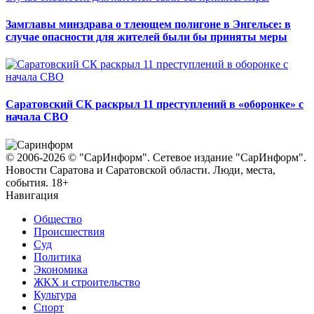
Замглавы минздрава о тлеющем полигоне в Энгельсе: в
случае опасности для жителей были бы приняты меры
Саратовский СК раскрыл 11 преступлений в «оборонке» с
начала СВО
© 2006-2026 © "СарИнформ". Сетевое издание "СарИнформ".
Новости Саратова и Саратовской области. Люди, места,
события. 18+
Навигация
Общество
Происшествия
Суд
Политика
Экономика
ЖКХ и строительство
Культура
Спорт