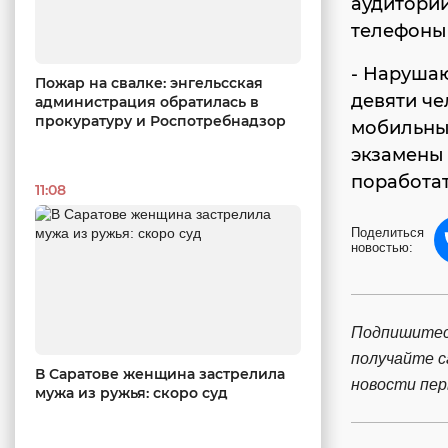
аудиторий
телефоны 
- Нарушаю
Пожар на свалке: энгельсская
девяти че
администрация обратилась в
прокуратуру и Роспотребнадзор
мобильны
экзамены 
поработат
11:08
Поделиться
новостью:
Подпишитес
получайте 
В Саратове женщина застрелила
новости пе
мужа из ружья: скоро суд