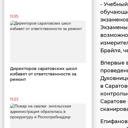
- Учебный
обучающих
11:35
экзаменов
Экзамены
возможнос
измерите
Брайля, ч
Впервые 
Директоров саратовских школ
проведени
избавят от ответственности за
Духовницк
ремонт
в Саратов
контрольн
11:23
Саратове
сканирова
Епифанова