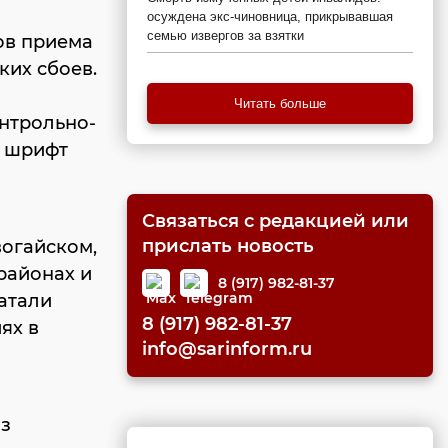
осуждена экс-чиновница, прикрывавшая
семью извергов за взятки
тов приема
ких сбоев.
Читать больше
онтрольно-
я шрифт
Связаться с редакцией или
прислать новость
вогайском,
районах и
8 (917) 982-81-37
чатали
8 (917) 982-81-37
ях в
info@sarinform.ru
из