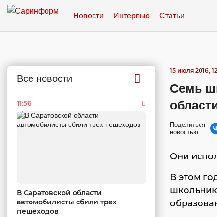
Новости
Интервью
Статьи
15 июля 2016, 12
Все новости
Семь ш
област
11:56
Поделиться
новостью:
Они испо
В этом го
школьнико
В Саратовской области
автомобилисты сбили трех
образова
пешеходов