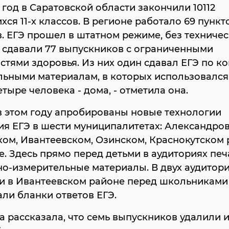
 год в Саратовской области закончили 10112
ся 11-х классов. В регионе работало 69 пунк
. ЕГЭ прошел в штатном режиме, без техничес
 сдавали 77 выпускников с ограниченными
тями здоровья. Из них один сдавал ЕГЭ по к
льными материалам, в которых использовалс
етыре человека - дома, - отметила она.
в этом году апробированы новые технологии
я ЕГЭ в шести муниципалитетах: Александро
ом, Ивантеевском, Озинском, Краснокутском 
е. Здесь прямо перед детьми в аудиториях пе
о-измерительные материалы. В двух аудитори
 и в Ивантеевском районе перед школьниками
ли бланки ответов ЕГЭ.
 рассказала, что семь выпускников удалили 