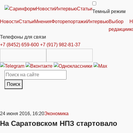
Новости
Интервью
Статьи
Темный режим
Новости
Статьи
Мнения
Фоторепортажи
Интервью
Выбор
Н
редакции
к
Телефоны для связи
+7 (8452) 659-600
+7 (917) 982-81-37
Поиск
24 июня 2016, 16:20
Экономика
На Саратовском НПЗ стартовало