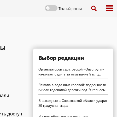
Темный режим
ты
Выбор редакции
Организаторов саратовской «Опусгрупп»
начинают судить за отмывание 9 млрд
Лежала в воде вниз головой: подробности
гибели годовалой девочки под Энгельсом
чали
В выходные в Саратовской области ударит
39-градусная жара
ить доступ
Роспотребнадзор признал факт