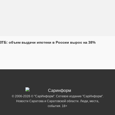
ВТБ: объем выдачи ипотеки в России вырос на 38%
© 2006-2026 © "СарИнформ". Сетевое издание "СарИнформ".
Новости Саратова и Саратовской области. Люди, места,
события. 18+