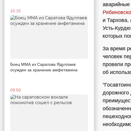
аварийные 
10:15
Рябиновск
и Тархова,
Усть-Курдю
которых по
За время р
человек пе
провели пр
Боец ММА из Саратова Ядуллаев
осужден за хранение амфетамина
об использ
"Госавтоин
09:50
дорожного 
преимущест
обозначенн
пешеходном
необходимо