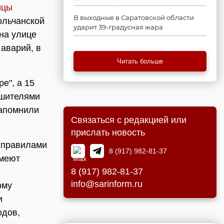
ицы
В выходные в Саратовской области
ольчанской
ударит 39-градусная жара
 на улице
 аварий, в
Читать больше
е", а 15
ушителями
напомнили
Связаться с редакцией или
прислать новость
с правилами
8 (917) 982-81-37
имеют
8 (917) 982-81-37
info@sarinform.ru
ому
и
одов,