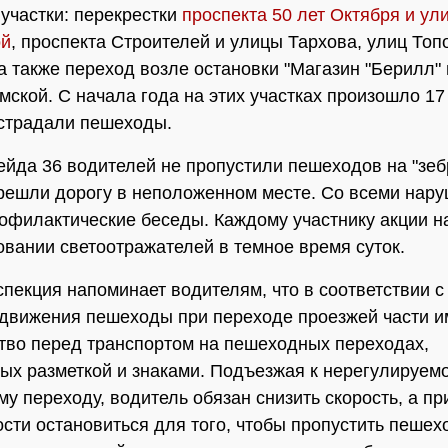
участки: перекрестки
проспекта 50 лет Октября и ул
ой
, проспекта Строителей и улицы Тархова, улиц Топ
 а также переход возле остановки "Магазин "Берилл"
мской. С начала года на этих участках произошло 17
страдали пешеходы.
ейда 36 водителей не пропустили пешеходов на "зебр
решли дорогу в неположенном месте. Со всеми нар
офилактические беседы. Каждому участнику акции 
овании светоотражателей в темное время суток.
спекция напоминает водителям, что в соответствии 
движения пешеходы при переходе проезжей части 
во перед транспортом на пешеходных переходах,
ых разметкой и знаками. Подъезжая к нерегулируем
у переходу, водитель обязан снизить скорость, а пр
сти остановиться для того, чтобы пропустить пешех