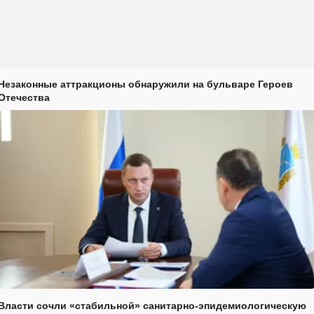
Незаконные аттракционы обнаружили на бульваре Героев
Отечества
Власти сочли «стабильной» санитарно-эпидемиологическую