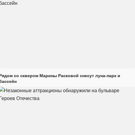
Рядом со сквером Марины Расковой снесут луна-парк и
бассейн