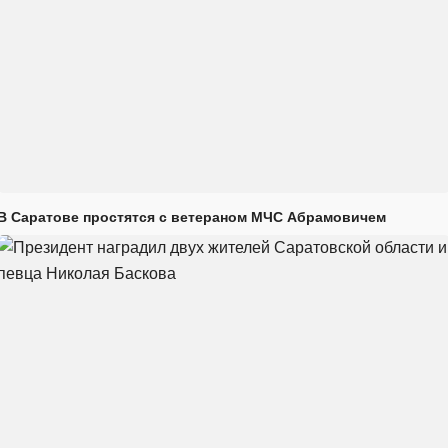
В Саратове простятся с ветераном МЧС Абрамовичем