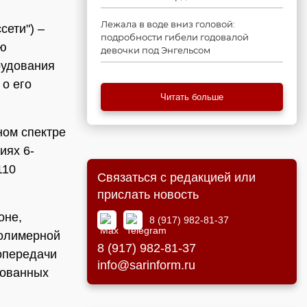
Лежала в воде вниз головой:
сети") –
подробности гибели годовалой
ию
девочки под Энгельсом
рудования
о его
Читать больше
ном спектре
иях 6-
110
Связаться с редакцией или
прислать новость
оне,
8 (917) 982-81-37
полимерной
8 (917) 982-81-37
опередачи
info@sarinform.ru
дованных