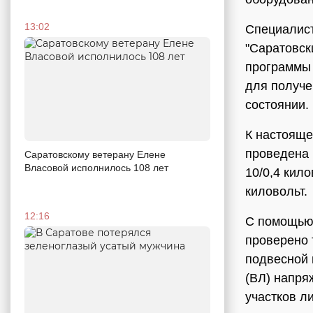
13:02
Специалист
"Саратовск
программы 
для получе
состоянии.
К настояще
проведена 
Саратовскому ветерану Елене
Власовой исполнилось 108 лет
10/0,4 кил
киловольт.
12:16
С помощью 
проверено 
подвесной 
(ВЛ) напря
участков л