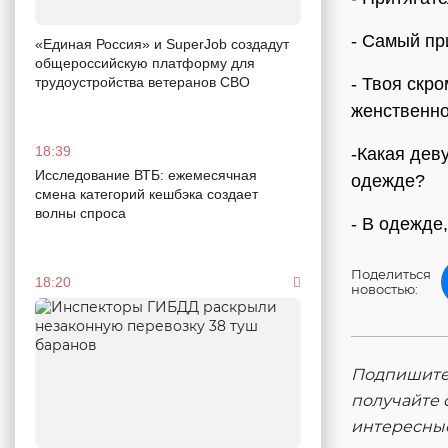
- Самый пр
«Единая Россия» и SuperJob создадут
общероссийскую платформу для
трудоустройства ветеранов СВО
- Твоя скр
женственно
18:39
-Какая дев
Исследование ВТБ: ежемесячная
одежде?
смена категорий кешбэка создает
волны спроса
- В одежде
Поделиться
18:20
новостью:
Подпишитес
получайте 
интересны