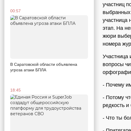
участниц п
00:57
выбранных 
участница 
этап. На н
жюри выбер
номера жур
Участница 
вопросы чи
В Саратовской области объявлена
угроза атаки БПЛА
орфографи
- Почему и
18:45
- Потому ч
редкость и
- Что ты б
- Притягате