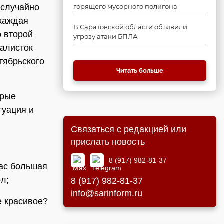
 случайно
горящего мусорного полигона
каждая
В Саратовской области объявили
о второй
угрозу атаки БПЛА
налисток
тябрьского
Читать больше
орые
туация и
Связаться с редакцией или
прислать новость
8 (917) 982-81-37
час большая
л;
8 (917) 982-81-37
info@sarinform.ru
е красивое?