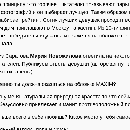
о принципу "кто горячее": читателю показывают пары
фотографий и он выбирает лучшую. Таким образом 
набирает рейтинг. Сотня лучших девушек проходит в
ем дам приглашают в Москву на кастинг. Из 10-ти фи
ет победительницу – она и окажется на обложке сен
нала.
из Саратова
Мария Новожилова
ответила на некот
тателей. Публикуем ответы девушки (авторская пунк
я сохранены):
менно ты должна оказаться на обложке MAXIM?
то у меня натуральная природная красота то что сей
 безусловно привлекает и манит противоположный по
ольше всего в себе любишь? Какое место у тебя само
льный взгляд. попа и грудь;