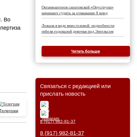
Организаторов саратовской «Опусгрупп»
начинают судить за отмывание 9 млрд
. Во
Лежала в воде вниз головой: подробности
спертиза
гибели годовалой девочки под Энгельсом
Читать больше
Связаться с редакцией или
прислать новость
Телеграм
8 (917) 982-81-37
8 (917) 982-81-37