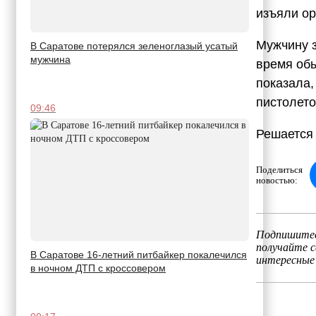
изъяли ор
Мужчину з
В Саратове потерялся зеленоглазый усатый
мужчина
время обы
показала
пистолето
09:46
Решается 
Поделиться
новостью:
Подпишитес
получайте 
В Саратове 16-летний питбайкер покалечился
интересные
в ночном ДТП с кроссовером