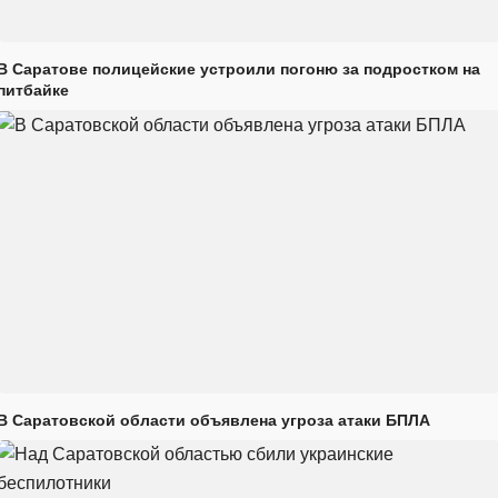
В Саратове полицейские устроили погоню за подростком на
питбайке
В Саратовской области объявлена угроза атаки БПЛА