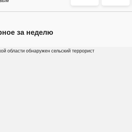
рвым
рное за неделю