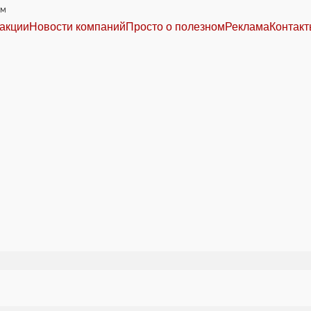
им
акции
Новости компаний
Просто о полезном
Реклама
Контак