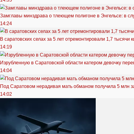
Замглавы минздрава о тлеющем полигоне в Энгельсе: в сл
14:24
В саратовских селах за 5 лет отремонтировали 1,7 тысячи 
14:19
Изрубленную в Саратовской области катером девочку перев
14:04
Под Саратовом нерадивая мать обманом получила 5 млн з
14:02