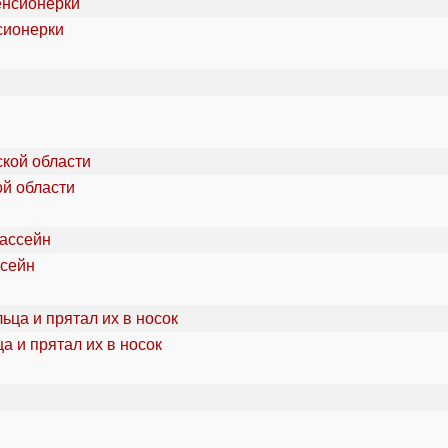
сионерки
ой области
ссейн
а и прятал их в носок