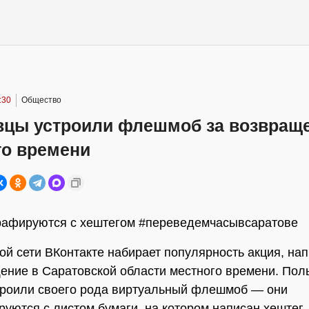
:30
Общество
вцы устроили флешмоб за возвращ
го времени
рафируются с хештегом #переведемчасывсаратове
ой сети ВКонтакте набирает популярность акция, на
ение в Саратовской области местного времени. Пол
троили своего рода виртуальный флешмоб — они
уются с листом бумаги, на котором написан хештег