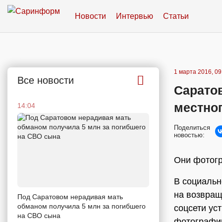
Новости
Интервью
Статьи
1 марта 2016, 09
Все новости
Сарато
местно
14:04
Поделиться
новостью:
Они фотог
В социальн
на возвращ
Под Саратовом нерадивая мать
обманом получила 5 млн за погибшего
соцсети ус
на СВО сына
фотографир