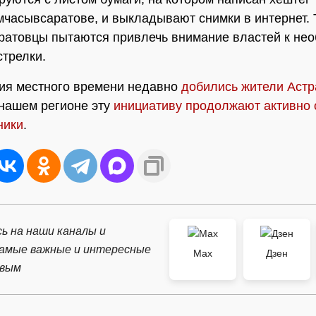
часывсаратове, и выкладывают снимки в интернет. 
ратовцы пытаются привлечь внимание властей к не
стрелки.
ия местного времени недавно
добились жители Астр
 нашем регионе эту
инициативу продолжают активно 
ники
.
ь на наши каналы и
самые важные и интересные
Max
Дзен
рвым