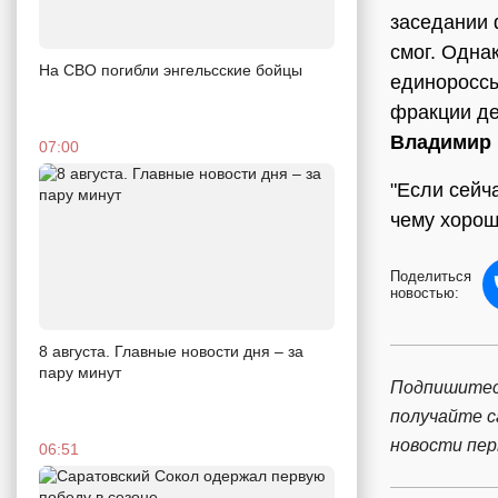
заседании 
смог. Одна
На СВО погибли энгельсские бойцы
единороссы
фракции де
Владимир
07:00
"Если сейч
чему хороше
Поделиться
новостью:
8 августа. Главные новости дня – за
пару минут
Подпишитес
получайте 
новости пе
06:51