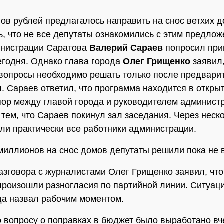
ов рублей предлагалось направить на снос ветхих д
, что не все депутаты ознакомились с этим предлож
инистрации Саратова
Валерий Сараев
попросил при
егодня. Однако глава города
Олег Грищенко
заявил,
вопросы необходимо решать только после предвари
. Сараев ответил, что программа находится в откры
пор между главой города и руководителем админист
 тем, что Сараев покинул зал заседания. Через неск
ли практически все работники администрации.
 миллионов на снос домов депутаты решили пока не 
азговора с журналистами Олег Грищенко заявил, что
произошли разногласия по партийной линии. Ситуац
да назвал рабочим моментом.
 вопросу о поправках в бюджет было выработано вч