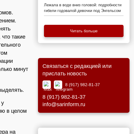
Лежала в воде вниз головой: подробности
гибели годовалой девочки под Энгельсом
омов.
ением.
нять
Читать больше
 что такие
тельного
том
рации
Связаться с редакцией или
олько минут
прислать новость
8 (917) 982-81-37
выделять.
8 (917) 982-81-37
 у
info@sarinform.ru
ию в целом
ера на