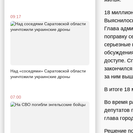
18 миллион
09:17
Выяснилось
Глава адм
поправку с
серьезные 
обсуждения
доступе. С
закончился
Над «соседями» Саратовской области
за ним выш
уничтожили украинские дроны
В итоге 18
07:00
Во время р
депутатов 
глава горо
Решение по