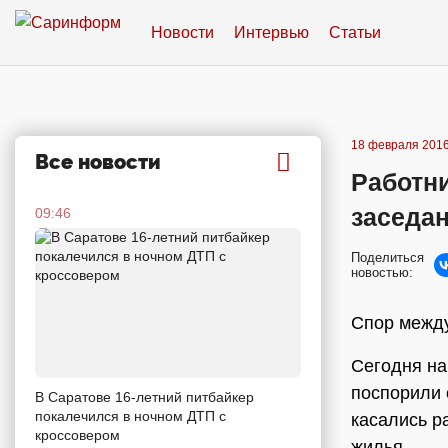
Новости
Интервью
Статьи
18 февраля 2016
Все новости
Работн
заседа
09:46
Поделиться
новостью:
Спор между
Сегодня на
поспорили 
В Саратове 16-летний питбайкер
покалечился в ночном ДТП с
касались р
кроссовером
жилья.