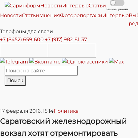
Новости
Интервью
Статьи
Темный режим
Новости
Статьи
Мнения
Фоторепортажи
Интервью
Вы
ре
Телефоны для связи
+7 (8452) 659-600
+7 (917) 982-81-37
Поиск
17 февраля 2016, 15:14
Политика
Саратовский железнодорожный
вокзал хотят отремонтировать