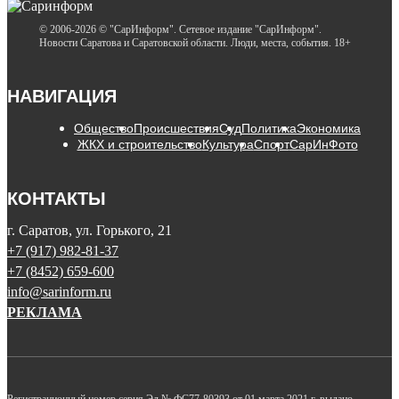
© 2006-2026 © "СарИнформ". Сетевое издание "СарИнформ".
Новости Саратова и Саратовской области. Люди, места, события. 18+
НАВИГАЦИЯ
Общество
Происшествия
Суд
Политика
Экономика
ЖКХ и строительство
Культура
Спорт
СарИнФото
КОНТАКТЫ
г. Саратов, ул. Горького, 21
+7 (917) 982-81-37
+7 (8452) 659-600
info@sarinform.ru
РЕКЛАМА
Регистрационный номер серия Эл № ФС77-80393 от 01 марта 2021 г. выдано