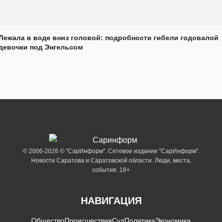
Лежала в воде вниз головой: подробности гибели годовалой
девочки под Энгельсом
© 2006-2026 © "СарИнформ". Сетевое издание "СарИнформ".
Новости Саратова и Саратовской области. Люди, места,
события. 18+
НАВИГАЦИЯ
Общество
Происшествия
Суд
Политика
Экономика