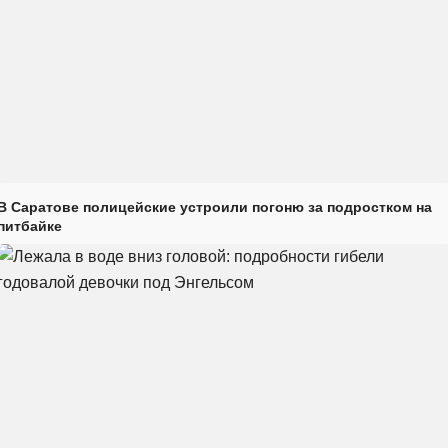
В Саратове полицейские устроили погоню за подростком на
питбайке