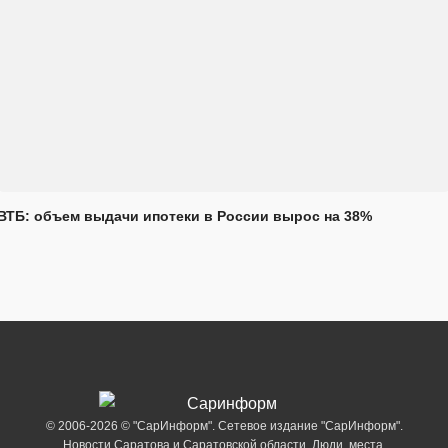
ВТБ: объем выдачи ипотеки в России вырос на 38%
© 2006-2026 © "СарИнформ". Сетевое издание "СарИнформ".
Новости Саратова и Саратовской области. Люди, места,