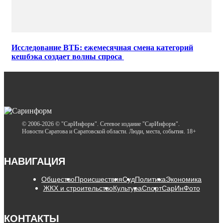
Исследование ВТБ: ежемесячная смена категорий
кешбэка создает волны спроса
© 2006-2026 © "СарИнформ". Сетевое издание "СарИнформ".
Новости Саратова и Саратовской области. Люди, места, события. 18+
НАВИГАЦИЯ
Общество
Происшествия
Суд
Политика
Экономика
ЖКХ и строительство
Культура
Спорт
СарИнФото
КОНТАКТЫ