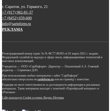
г. Саратов, ул. Горького, 21
+7 (917) 982-81-37
+7 (8452) 659-600
info@sarinform.ru
РЕКЛАМА
Регистрационный номер серия Эл № ФС77-80393 от 01 марта 2021 г. выдано
Федеральной службой по надзору в сфере связи, информационных технологий и
массовых коммуникаций.
Учредитель — ООО «СарИнформ». Директор — Письменный А.А. Главный
редактор — Спринчанэ Д.Ю.
При использовании любых материалов с сайта "СарИнформ"
обязательна гиперссылка на
sarinform.ru
или на страницу с новостью.
Редакция не несет ответственность за достоверность информации в рекламных
материалах. Такие материалы выходят с пометкой «Партнёрский материал» и
«Реклама».
Сайт использует Cookie и сервиc Яндекс.Метрика