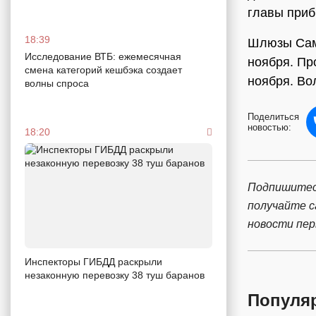
главы приб
18:39
Шлюзы Сама
Исследование ВТБ: ежемесячная
ноября. Пр
смена категорий кешбэка создает
ноября. Во
волны спроса
Поделиться
новостью:
18:20
Подпишитес
получайте 
новости пе
Инспекторы ГИБДД раскрыли
незаконную перевозку 38 туш баранов
Популя