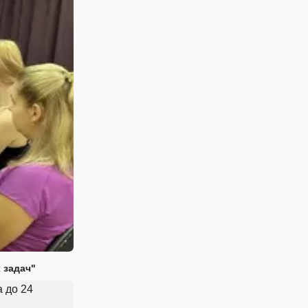
 задач"