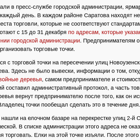
зали в пресс-службе городской администрации, ярма
каждый день. В каждом районе Саратова находят н
места торговли, которые не соответствуют стандарта
отают с 15 до 31 декабря
по адресам, которые указа
нии городской администрации
. Предпринимателям о
организовать торговые точки.
ся с торговой точки на пересечении улиц Новоузенск
ва. Здесь не было вывески, информации о том, отк
войные деревья
, самом предпринимателе и стоимост
й составил административный протокол, а часть то
ревья вернут предпринимателю после того, как он ис
Владелец точки пообещал сделать это в течение дня
нашли на елочном базаре на перекрестке улиц 2-й 
еской. В списке администрации этого адреса не оказ
зя торговать. Елки на этой точке изъяли. После этог