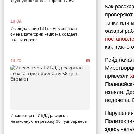
трудоустройства ветеранов СВО
Как расска
проверяют 
18:39
точки или 
Исследование ВТБ: ежемесячная
базары раб
смена категорий кешбэка создает
постановле
волны спроса
как нужно 
Рейд начал
18:20
Миротворце
привезли
х
Полицейски
изъяли. Де
недочеты. 
Нарушения 
Инспекторы ГИБДД раскрыли
Политехнич
незаконную перевозку 38 туш баранов
здесь нель