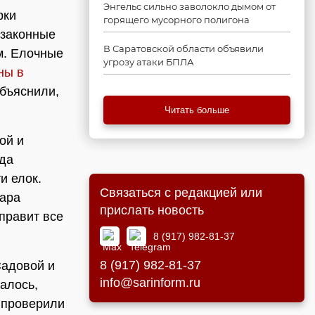
Энгельс сильно заволокло дымом от
рки
горящего мусорного полигона
езаконные
В Саратовской области объявили
м. Елочные
угрозу атаки БПЛА
ны в
бъяснили,
Читать больше
ой и
уда
и елок.
Связаться с редакцией или
вара
прислать новость
правит все
.
8 (917) 982-81-37
8 (917) 982-81-37
Садовой и
info@sarinform.ru
алось,
о проверили