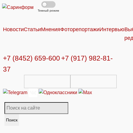
Темный режим
Новости
Статьи
Мнения
Фоторепортажи
Интервью
Вы
ре
+7 (8452) 659-600
+7 (917) 982-81-
37
Поиск