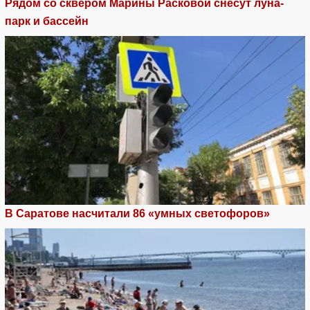
Рядом со сквером Марины Расковой снесут луна-
парк и бассейн
В Саратове насчитали 86 «умных светофоров»