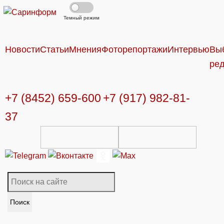
Темный режим
Новости
Статьи
Мнения
Фоторепортажи
Интервью
Вы
ре
+7 (8452) 659-600
+7 (917) 982-81-
37
Поиск