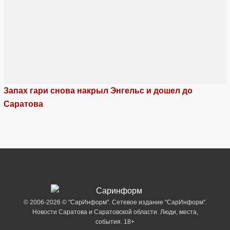
Запах гари снова накрыл Энгельс и дошел до
Саратова
© 2006-2026 © "СарИнформ". Сетевое издание "СарИнформ".
Новости Саратова и Саратовской области. Люди, места,
события. 18+