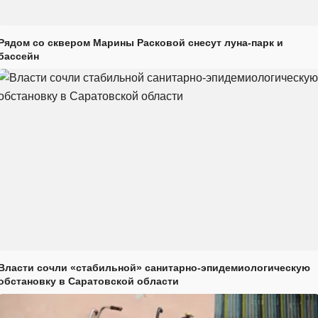
Рядом со сквером Марины Расковой снесут луна-парк и
бассейн
Власти сочли «стабильной» санитарно-эпидемиологическую
обстановку в Саратовской области