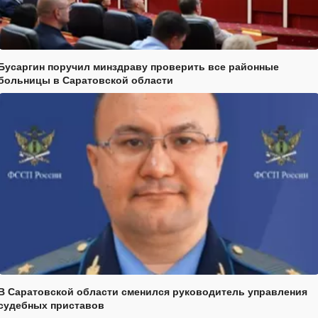
Бусаргин поручил минздраву проверить все районные
больницы в Саратовской области
В Саратовской области сменился руководитель управления
судебных приставов