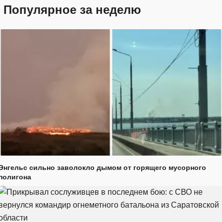
Популярное за неделю
Энгельс сильно заволокло дымом от горящего мусорного
полигона