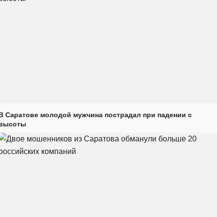
В Саратове молодой мужчина пострадал при падении с
высоты