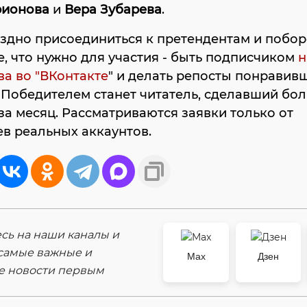
рионова
и
Вера Зубарева
.
здно присоединиться к претендентам и побор
е, что нужно для участия - быть подписчиком
н
а во "ВКонтакте
" и делать репосты понравив
 Победителем станет читатель, сделавший бо
за месяц. Рассматриваются заявки только от
в реальных аккаунтов.
ь на наши каналы и
самые важные и
Max
Дзен
е новости первым