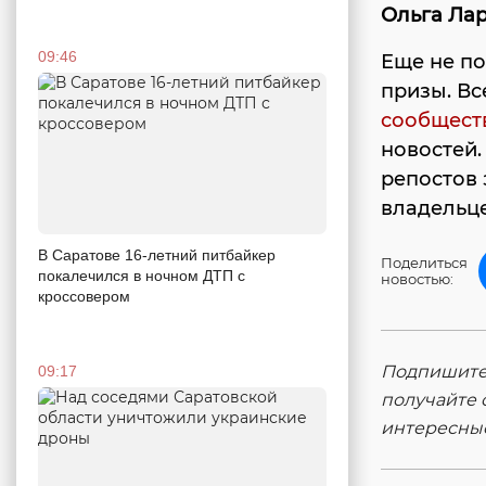
Ольга Ла
09:46
Еще не по
призы. Вс
сообществ
новостей.
репостов 
владельце
В Саратове 16-летний питбайкер
Поделиться
покалечился в ночном ДТП с
новостью:
кроссовером
Подпишитес
09:17
получайте 
интересны