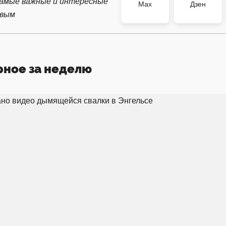
самые важные и интересные
Max
Дзен
рвым
рное за неделю