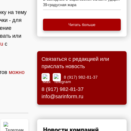
39-градусная жара
нку на тему
чки - для
Читать больше
нение
вать или
ru
с
Связаться с редакцией или
прислать новость
нтов
можно
8 (917) 982-81-37
8 (917) 982-81-37
info@sarinform.ru
Новости компаний