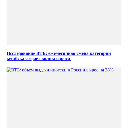
Исследование ВТБ: ежемесячная смена категорий
кешбэка создает волны спроса