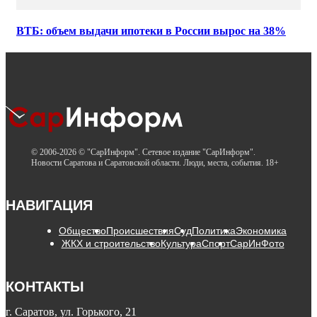
ВТБ: объем выдачи ипотеки в России вырос на 38%
© 2006-2026 © "СарИнформ". Сетевое издание "СарИнформ".
Новости Саратова и Саратовской области. Люди, места, события. 18+
НАВИГАЦИЯ
Общество
Происшествия
Суд
Политика
Экономика
ЖКХ и строительство
Культура
Спорт
СарИнФото
КОНТАКТЫ
г. Саратов, ул. Горького, 21