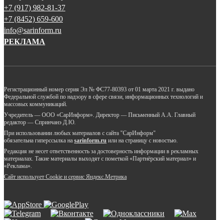
+7 (917) 982-81-37
+7 (8452) 659-600
info@sarinform.ru
РЕКЛАМА
Регистрационный номер серия Эл № ФС77-80393 от 01 марта 2021 г. выдано
Федеральной службой по надзору в сфере связи, информационных технологий и
массовых коммуникаций.
Учредитель — ООО «СарИнформ». Директор — Письменный А.А. Главный
редактор — Спринчанэ Д.Ю.
При использовании любых материалов с сайта "СарИнформ"
обязательна гиперссылка на
sarinform.ru
или на страницу с новостью.
Редакция не несет ответственность за достоверность информации в рекламных
материалах. Такие материалы выходят с пометкой «Партнёрский материал» и
«Реклама».
Сайт использует Cookie и сервиc Яндекс.Метрика