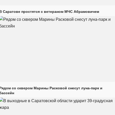
В Саратове простятся с ветераном МЧС Абрамовичем
Рядом со сквером Марины Расковой снесут луна-парк и
бассейн